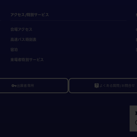
アクセス/特別サービス
会場アクセス
高速バス時刻表
宿泊
来場者特別サービス
出展者専用
よくある質問/お問合せ
vpn_key
live_help