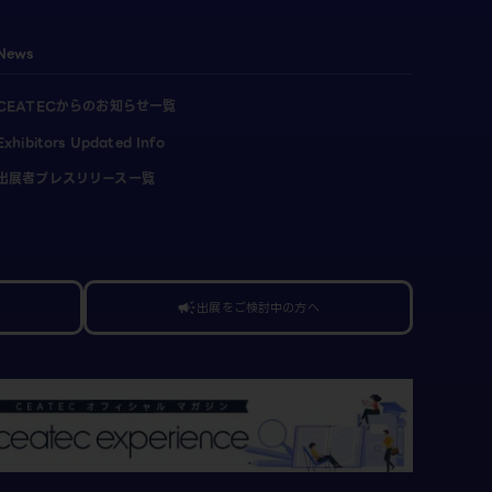
News
CEATECからのお知らせ一覧
Exhibitors Updated Info
出展者プレスリリース一覧
出展をご検討中の方へ
campaign