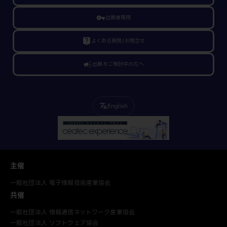
vpn_key
出展者専用
live_help
よくある質問/お問合せ
campaign
出展をご検討中の方へ
English
translate
主催
一般社団法人 電子情報技術産業協会
共催
一般社団法人 情報通信ネットワーク産業協会
一般社団法人 ソフトウェア協会