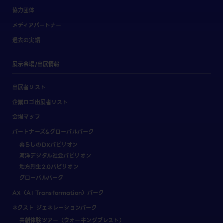
協力団体
メディアパートナー
過去の実績
展示会場/出展情報
出展者リスト
企業ロゴ出展者リスト
会場マップ
パートナーズ&グローバルパーク
暮らしのDXパビリオン
海洋デジタル社会パビリオン
地方創生2.0パビリオン
グローバルパーク
AX（AI Transformation）パーク
ネクスト ジェネレーションパーク
共創体験ツアー（ウォーキングブレスト）