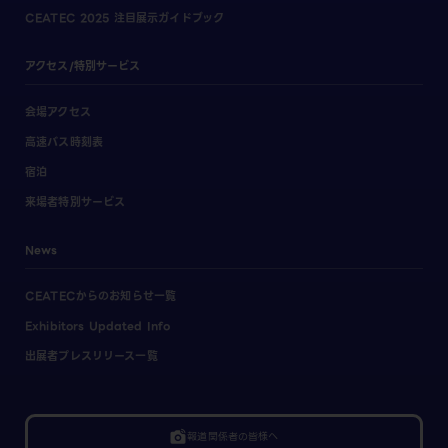
CEATEC 2025 注目展示ガイドブック
アクセス/特別サービス
会場アクセス
高速バス時刻表
宿泊
来場者特別サービス
News
CEATECからのお知らせ一覧
Exhibitors Updated Info
出展者プレスリリース一覧
linked_camera
報道関係者の皆様へ