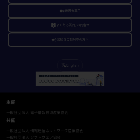
vpn_key
出展者専用
live_help
よくある質問/お問合せ
campaign
出展をご検討中の方へ
English
translate
主催
一般社団法人 電子情報技術産業協会
共催
一般社団法人 情報通信ネットワーク産業協会
一般社団法人 ソフトウェア協会