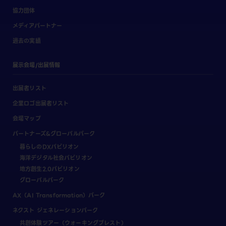
協力団体
メディアパートナー
過去の実績
展示会場/出展情報
出展者リスト
企業ロゴ出展者リスト
会場マップ
パートナーズ&グローバルパーク
暮らしのDXパビリオン
海洋デジタル社会パビリオン
地方創生2.0パビリオン
グローバルパーク
AX（AI Transformation）パーク
ネクスト ジェネレーションパーク
共創体験ツアー（ウォーキングブレスト）