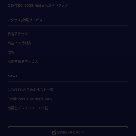
CEATEC 2025 注目展示ガイドブック
アクセス/特別サービス
会場アクセス
高速バス時刻表
宿泊
来場者特別サービス
News
CEATECからのお知らせ一覧
Exhibitors Updated Info
出展者プレスリリース一覧
linked_camera
報道関係者の皆様へ