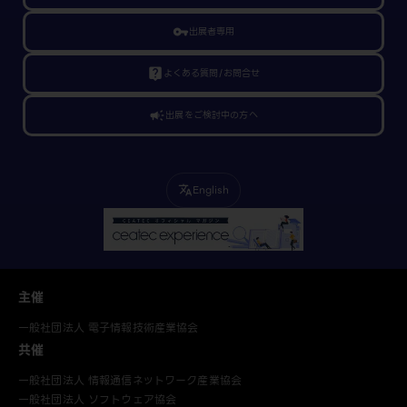
vpn_key
出展者専用
live_help
よくある質問/お問合せ
campaign
出展をご検討中の方へ
English
translate
主催
一般社団法人 電子情報技術産業協会
共催
一般社団法人 情報通信ネットワーク産業協会
一般社団法人 ソフトウェア協会