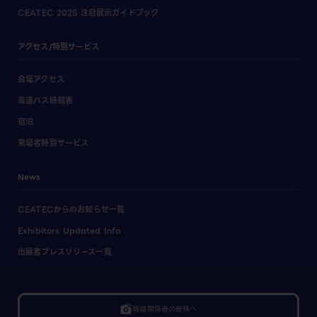
CEATEC 2025 注目展示ガイドブック
アクセス/特別サービス
会場アクセス
高速バス時刻表
宿泊
来場者特別サービス
News
CEATECからのお知らせ一覧
Exhibitors Updated Info
出展者プレスリリース一覧
linked_camera
報道関係者の皆様へ