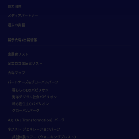
協力団体
メディアパートナー
過去の実績
展示会場/出展情報
出展者リスト
企業ロゴ出展者リスト
会場マップ
パートナーズ&グローバルパーク
暮らしのDXパビリオン
海洋デジタル社会パビリオン
地方創生2.0パビリオン
グローバルパーク
AX（AI Transformation）パーク
ネクスト ジェネレーションパーク
共創体験ツアー（ウォーキングブレスト）