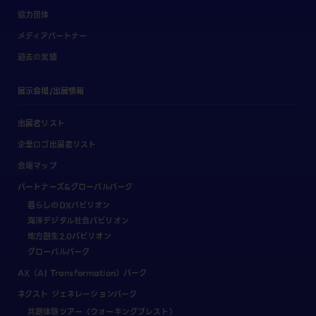
協力団体
メディアパートナー
過去の実績
展示会場/出展情報
出展者リスト
企業ロゴ出展者リスト
会場マップ
パートナーズ&グローバルパーク
暮らしのDXパビリオン
海洋デジタル社会パビリオン
地方創生2.0パビリオン
グローバルパーク
AX（AI Transformation）パーク
ネクスト ジェネレーションパーク
共創体験ツアー（ウォーキングブレスト）