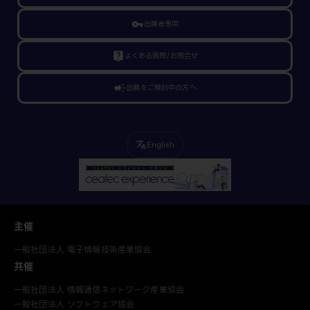
vpn_key
出展者専用
live_help
よくある質問/お問合せ
campaign
出展をご検討中の方へ
English
translate
主催
一般社団法人 電子情報技術産業協会
共催
一般社団法人 情報通信ネットワーク産業協会
一般社団法人 ソフトウェア協会