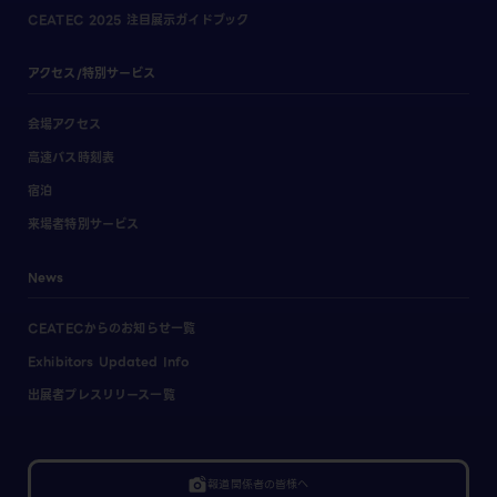
CEATEC 2025 注目展示ガイドブック
アクセス/特別サービス
会場アクセス
高速バス時刻表
宿泊
来場者特別サービス
News
CEATECからのお知らせ一覧
Exhibitors Updated Info
出展者プレスリリース一覧
linked_camera
報道関係者の皆様へ