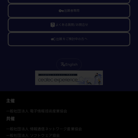
vpn_key
出展者専用
live_help
よくある質問/お問合せ
campaign
出展をご検討中の方へ
English
translate
主催
一般社団法人 電子情報技術産業協会
共催
一般社団法人 情報通信ネットワーク産業協会
一般社団法人 ソフトウェア協会