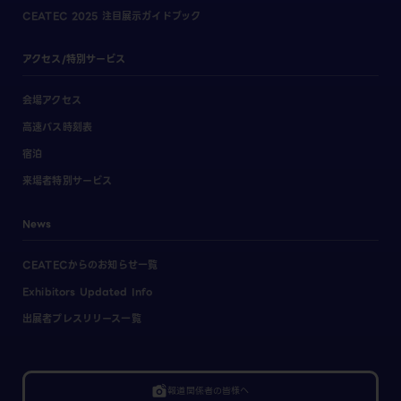
CEATEC 2025 注目展示ガイドブック
アクセス/特別サービス
会場アクセス
高速バス時刻表
宿泊
来場者特別サービス
News
CEATECからのお知らせ一覧
Exhibitors Updated Info
出展者プレスリリース一覧
linked_camera
報道関係者の皆様へ