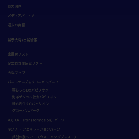
協力団体
メディアパートナー
過去の実績
展示会場/出展情報
出展者リスト
企業ロゴ出展者リスト
会場マップ
パートナーズ&グローバルパーク
暮らしのDXパビリオン
海洋デジタル社会パビリオン
地方創生2.0パビリオン
グローバルパーク
AX（AI Transformation）パーク
ネクスト ジェネレーションパーク
共創体験ツアー（ウォーキングブレスト）