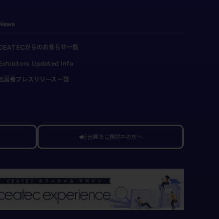
News
CEATECからのお知らせ一覧
Exhibitors Updated Info
出展者プレスリリース一覧
出展をご検討中の方へ
campaign