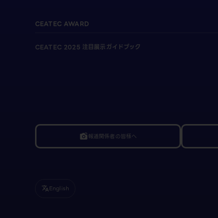
CEATEC AWARD
CEATEC 2025 注目展示ガイドブック
報道関係者の皆様へ
linked_camera
English
translate