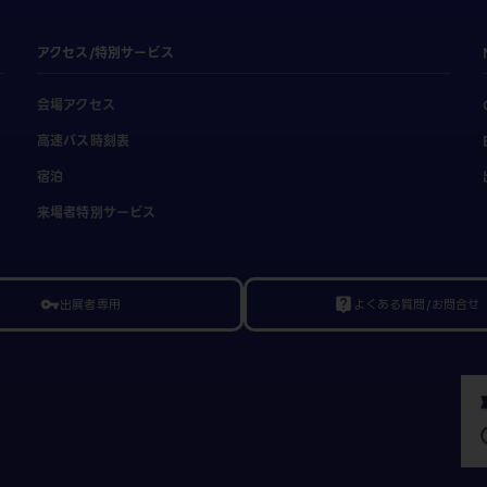
アクセス/特別サービス
会場アクセス
高速バス時刻表
宿泊
来場者特別サービス
出展者専用
よくある質問/お問合せ
vpn_key
live_help