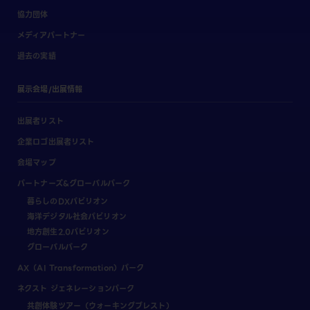
協力団体
メディアパートナー
過去の実績
展示会場/出展情報
出展者リスト
企業ロゴ出展者リスト
会場マップ
パートナーズ&グローバルパーク
暮らしのDXパビリオン
海洋デジタル社会パビリオン
地方創生2.0パビリオン
グローバルパーク
AX（AI Transformation）パーク
ネクスト ジェネレーションパーク
共創体験ツアー（ウォーキングブレスト）