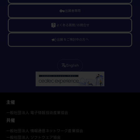
vpn_key
出展者専用
live_help
よくある質問/お問合せ
campaign
出展をご検討中の方へ
English
translate
主催
一般社団法人 電子情報技術産業協会
共催
一般社団法人 情報通信ネットワーク産業協会
一般社団法人 ソフトウェア協会