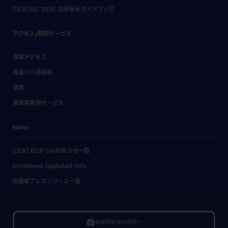
CEATEC 2025 注目展示ガイドブック
アクセス/特別サービス
会場アクセス
高速バス時刻表
宿泊
来場者特別サービス
News
CEATECからのお知らせ一覧
Exhibitors Updated Info
出展者プレスリリース一覧
linked_camera
報道関係者の皆様へ