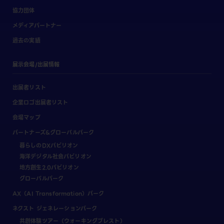
協力団体
メディアパートナー
過去の実績
展示会場/出展情報
出展者リスト
企業ロゴ出展者リスト
会場マップ
パートナーズ&グローバルパーク
暮らしのDXパビリオン
海洋デジタル社会パビリオン
地方創生2.0パビリオン
グローバルパーク
AX（AI Transformation）パーク
ネクスト ジェネレーションパーク
共創体験ツアー（ウォーキングブレスト）