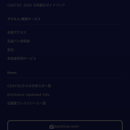
CEATEC 2025 注目展示ガイドブック
アクセス/特別サービス
会場アクセス
高速バス時刻表
宿泊
来場者特別サービス
News
CEATECからのお知らせ一覧
Exhibitors Updated Info
出展者プレスリリース一覧
linked_camera
報道関係者の皆様へ