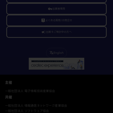
vpn_key
出展者専用
live_help
よくある質問/お問合せ
campaign
出展をご検討中の方へ
English
translate
主催
一般社団法人 電子情報技術産業協会
共催
一般社団法人 情報通信ネットワーク産業協会
一般社団法人 ソフトウェア協会