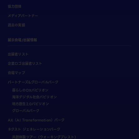
協力団体
メディアパートナー
過去の実績
展示会場/出展情報
出展者リスト
企業ロゴ出展者リスト
会場マップ
パートナーズ&グローバルパーク
暮らしのDXパビリオン
海洋デジタル社会パビリオン
地方創生2.0パビリオン
グローバルパーク
AX（AI Transformation）パーク
ネクスト ジェネレーションパーク
共創体験ツアー（ウォーキングブレスト）