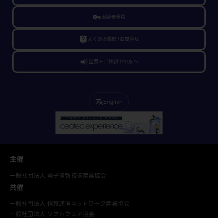
vpn_key
出展者専用
live_help
よくある質問/お問合せ
campaign
出展をご検討中の方へ
English
translate
主催
一般社団法人 電子情報技術産業協会
共催
一般社団法人 情報通信ネットワーク産業協会
一般社団法人 ソフトウェア協会