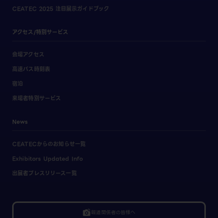
CEATEC 2025 注目展示ガイドブック
アクセス/特別サービス
会場アクセス
高速バス時刻表
宿泊
来場者特別サービス
News
CEATECからのお知らせ一覧
Exhibitors Updated Info
出展者プレスリリース一覧
linked_camera
報道関係者の皆様へ