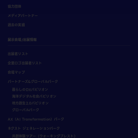
協力団体
メディアパートナー
過去の実績
展示会場/出展情報
出展者リスト
企業ロゴ出展者リスト
会場マップ
パートナーズ&グローバルパーク
暮らしのDXパビリオン
海洋デジタル社会パビリオン
地方創生2.0パビリオン
グローバルパーク
AX（AI Transformation）パーク
ネクスト ジェネレーションパーク
共創体験ツアー（ウォーキングブレスト）