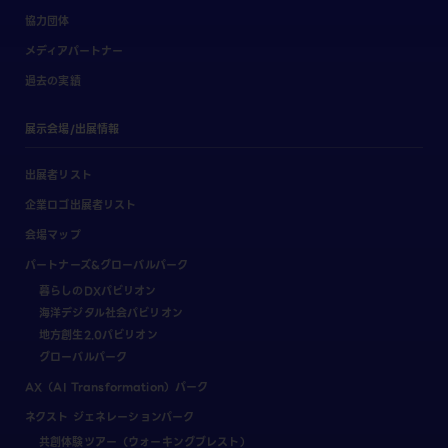
協力団体
メディアパートナー
過去の実績
展示会場/出展情報
出展者リスト
企業ロゴ出展者リスト
会場マップ
パートナーズ&グローバルパーク
暮らしのDXパビリオン
海洋デジタル社会パビリオン
地方創生2.0パビリオン
グローバルパーク
AX（AI Transformation）パーク
ネクスト ジェネレーションパーク
共創体験ツアー（ウォーキングブレスト）