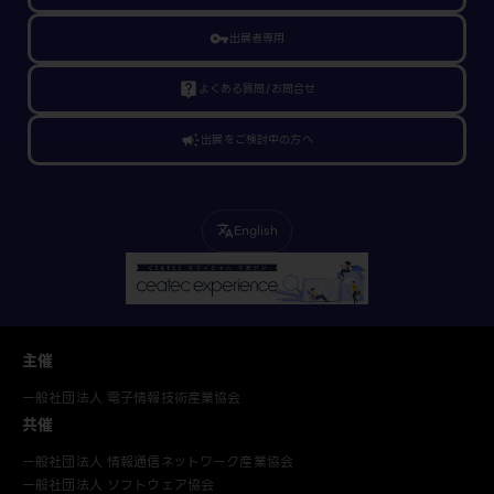
vpn_key
出展者専用
live_help
よくある質問/お問合せ
campaign
出展をご検討中の方へ
English
translate
主催
一般社団法人 電子情報技術産業協会
共催
一般社団法人 情報通信ネットワーク産業協会
一般社団法人 ソフトウェア協会