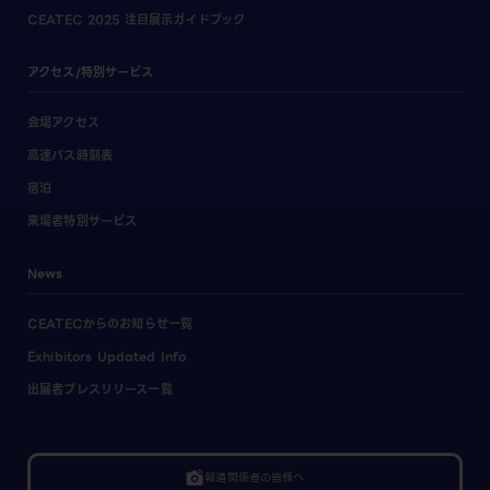
CEATEC 2025 注目展示ガイドブック
アクセス/特別サービス
会場アクセス
高速バス時刻表
宿泊
来場者特別サービス
News
CEATECからのお知らせ一覧
Exhibitors Updated Info
出展者プレスリリース一覧
linked_camera
報道関係者の皆様へ