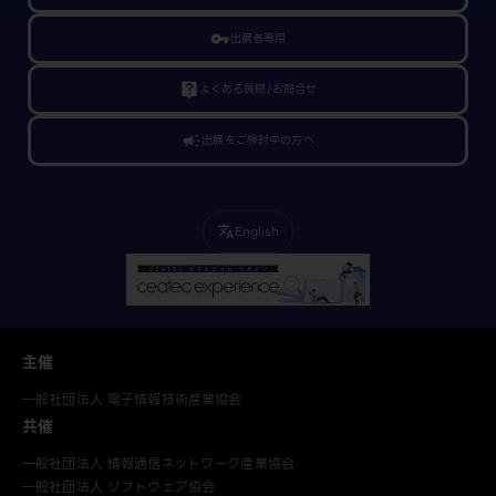
vpn_key
出展者専用
live_help
よくある質問/お問合せ
campaign
出展をご検討中の方へ
English
translate
主催
一般社団法人 電子情報技術産業協会
共催
一般社団法人 情報通信ネットワーク産業協会
一般社団法人 ソフトウェア協会