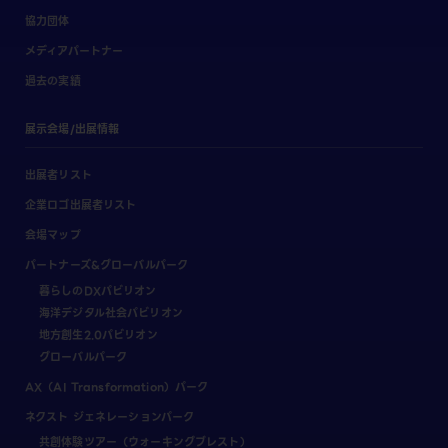
協力団体
メディアパートナー
過去の実績
展示会場/出展情報
出展者リスト
企業ロゴ出展者リスト
会場マップ
パートナーズ&グローバルパーク
暮らしのDXパビリオン
海洋デジタル社会パビリオン
地方創生2.0パビリオン
グローバルパーク
AX（AI Transformation）パーク
ネクスト ジェネレーションパーク
共創体験ツアー（ウォーキングブレスト）