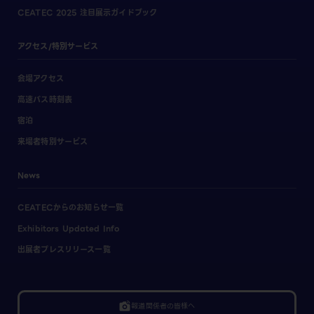
CEATEC 2025 注目展示ガイドブック
アクセス/特別サービス
会場アクセス
高速バス時刻表
宿泊
来場者特別サービス
News
CEATECからのお知らせ一覧
Exhibitors Updated Info
出展者プレスリリース一覧
linked_camera
報道関係者の皆様へ