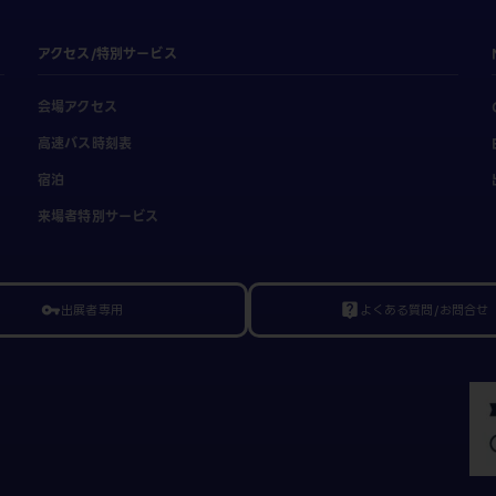
アクセス/特別サービス
会場アクセス
高速バス時刻表
宿泊
来場者特別サービス
出展者専用
よくある質問/お問合せ
vpn_key
live_help