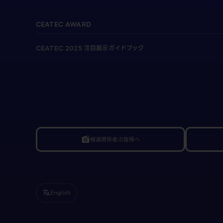
CEATEC AWARD
CEATEC 2025 注目展示ガイドブック
報道関係者の皆様へ
linked_camera
English
translate