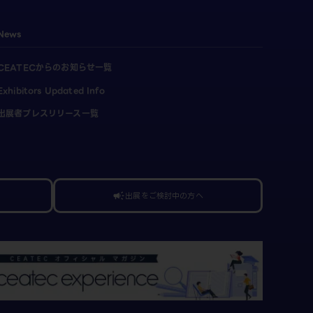
News
CEATECからのお知らせ一覧
Exhibitors Updated Info
出展者プレスリリース一覧
出展をご検討中の方へ
campaign