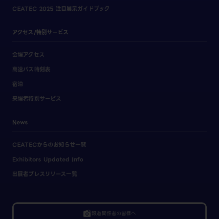
CEATEC 2025 注目展示ガイドブック
アクセス/特別サービス
会場アクセス
高速バス時刻表
宿泊
来場者特別サービス
News
CEATECからのお知らせ一覧
Exhibitors Updated Info
出展者プレスリリース一覧
linked_camera
報道関係者の皆様へ