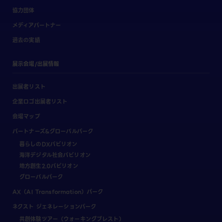
協力団体
メディアパートナー
過去の実績
展示会場/出展情報
出展者リスト
企業ロゴ出展者リスト
会場マップ
パートナーズ&グローバルパーク
暮らしのDXパビリオン
海洋デジタル社会パビリオン
地方創生2.0パビリオン
グローバルパーク
AX（AI Transformation）パーク
ネクスト ジェネレーションパーク
共創体験ツアー（ウォーキングブレスト）