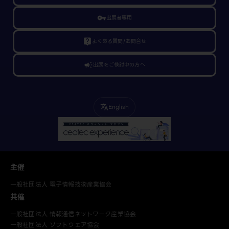
vpn_key
出展者専用
live_help
よくある質問/お問合せ
campaign
出展をご検討中の方へ
English
translate
主催
一般社団法人 電子情報技術産業協会
共催
一般社団法人 情報通信ネットワーク産業協会
一般社団法人 ソフトウェア協会