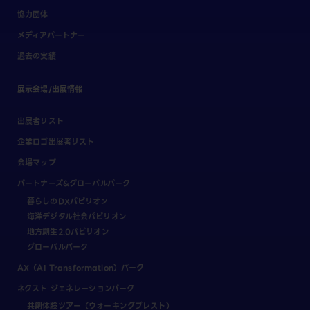
協力団体
メディアパートナー
過去の実績
展示会場/出展情報
出展者リスト
企業ロゴ出展者リスト
会場マップ
パートナーズ&グローバルパーク
暮らしのDXパビリオン
海洋デジタル社会パビリオン
地方創生2.0パビリオン
グローバルパーク
AX（AI Transformation）パーク
ネクスト ジェネレーションパーク
共創体験ツアー（ウォーキングブレスト）