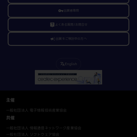
vpn_key
出展者専用
live_help
よくある質問/お問合せ
campaign
出展をご検討中の方へ
English
translate
主催
一般社団法人 電子情報技術産業協会
共催
一般社団法人 情報通信ネットワーク産業協会
一般社団法人 ソフトウェア協会