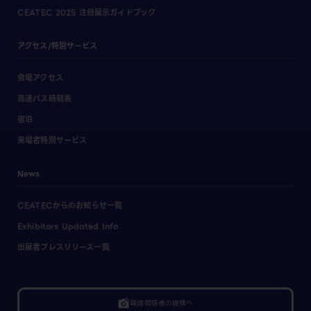
CEATEC 2025 注目展示ガイドブック
アクセス/特別サービス
会場アクセス
高速バス時刻表
宿泊
来場者特別サービス
News
CEATECからのお知らせ一覧
Exhibitors Updated Info
出展者プレスリリース一覧
linked_camera
報道関係者の皆様へ