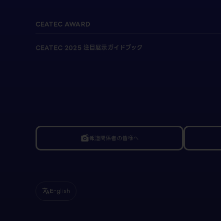
CEATEC AWARD
CEATEC 2025 注目展示ガイドブック
報道関係者の皆様へ
linked_camera
English
translate