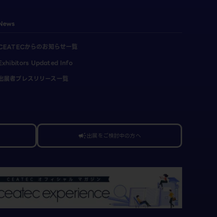
News
CEATECからのお知らせ一覧
Exhibitors Updated Info
出展者プレスリリース一覧
出展をご検討中の方へ
campaign