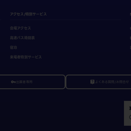
アクセス/特別サービス
会場アクセス
高速バス時刻表
宿泊
来場者特別サービス
出展者専用
よくある質問/お問合せ
vpn_key
live_help