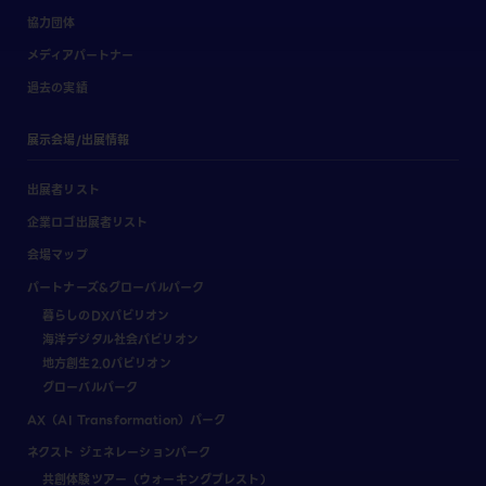
協力団体
メディアパートナー
過去の実績
展示会場/出展情報
出展者リスト
企業ロゴ出展者リスト
会場マップ
パートナーズ&グローバルパーク
暮らしのDXパビリオン
海洋デジタル社会パビリオン
地方創生2.0パビリオン
グローバルパーク
AX（AI Transformation）パーク
ネクスト ジェネレーションパーク
共創体験ツアー（ウォーキングブレスト）