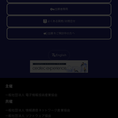
vpn_key
出展者専用
live_help
よくある質問/お問合せ
campaign
出展をご検討中の方へ
English
translate
主催
一般社団法人 電子情報技術産業協会
共催
一般社団法人 情報通信ネットワーク産業協会
一般社団法人 ソフトウェア協会