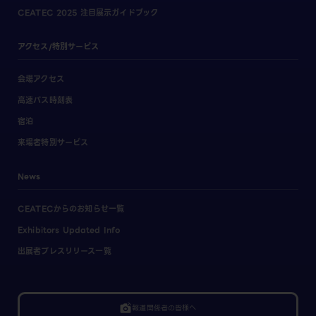
CEATEC 2025 注目展示ガイドブック
アクセス/特別サービス
会場アクセス
高速バス時刻表
宿泊
来場者特別サービス
News
CEATECからのお知らせ一覧
Exhibitors Updated Info
出展者プレスリリース一覧
linked_camera
報道関係者の皆様へ