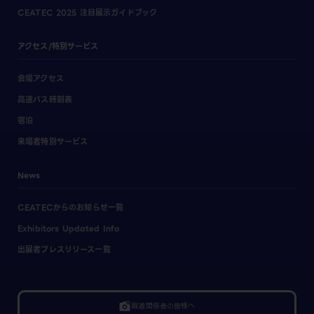
CEATEC 2025 注目展示ガイドブック
アクセス/特別サービス
会場アクセス
高速バス時刻表
宿泊
来場者特別サービス
News
CEATECからのお知らせ一覧
Exhibitors Updated Info
出展者プレスリリース一覧
linked_camera
報道関係者の皆様へ