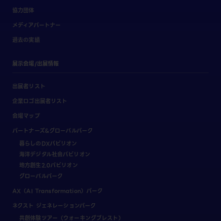
協力団体
メディアパートナー
過去の実績
展示会場/出展情報
出展者リスト
企業ロゴ出展者リスト
会場マップ
パートナーズ&グローバルパーク
暮らしのDXパビリオン
海洋デジタル社会パビリオン
地方創生2.0パビリオン
グローバルパーク
AX（AI Transformation）パーク
ネクスト ジェネレーションパーク
共創体験ツアー（ウォーキングブレスト）