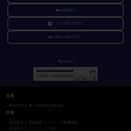
vpn_key
出展者専用
live_help
よくある質問/お問合せ
campaign
出展をご検討中の方へ
English
translate
主催
一般社団法人 電子情報技術産業協会
共催
一般社団法人 情報通信ネットワーク産業協会
一般社団法人 ソフトウェア協会