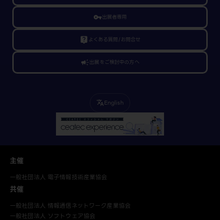
vpn_key
出展者専用
live_help
よくある質問/お問合せ
campaign
出展をご検討中の方へ
English
translate
主催
一般社団法人 電子情報技術産業協会
共催
一般社団法人 情報通信ネットワーク産業協会
一般社団法人 ソフトウェア協会