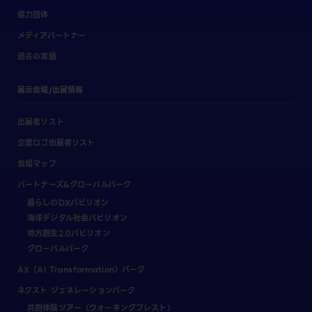
協力団体
メディアパートナー
過去の実績
展示会場/出展情報
出展者リスト
企業ロゴ出展者リスト
会場マップ
パートナーズ&グローバルパーク
暮らしのDXパビリオン
海洋デジタル社会パビリオン
地方創生2.0パビリオン
グローバルパーク
AX（AI Transformation）パーク
ネクスト ジェネレーションパーク
共創体験ツアー（ウォーキングブレスト）