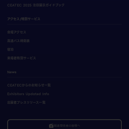
CEATEC 2025 注目展示ガイドブック
アクセス/特別サービス
会場アクセス
高速バス時刻表
宿泊
来場者特別サービス
News
CEATECからのお知らせ一覧
Exhibitors Updated Info
出展者プレスリリース一覧
linked_camera
報道関係者の皆様へ