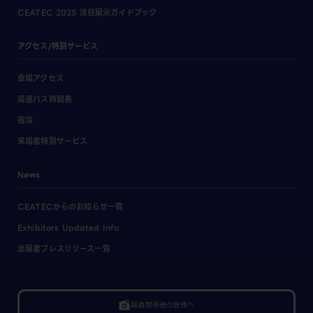
CEATEC 2025 注目展示ガイドブック
アクセス/特別サービス
会場アクセス
高速バス時刻表
宿泊
来場者特別サービス
News
CEATECからのお知らせ一覧
Exhibitors Updated Info
出展者プレスリリース一覧
linked_camera
報道関係者の皆様へ