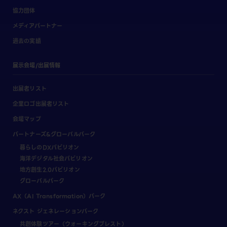
協力団体
メディアパートナー
過去の実績
展示会場/出展情報
出展者リスト
企業ロゴ出展者リスト
会場マップ
パートナーズ&グローバルパーク
暮らしのDXパビリオン
海洋デジタル社会パビリオン
地方創生2.0パビリオン
グローバルパーク
AX（AI Transformation）パーク
ネクスト ジェネレーションパーク
共創体験ツアー（ウォーキングブレスト）