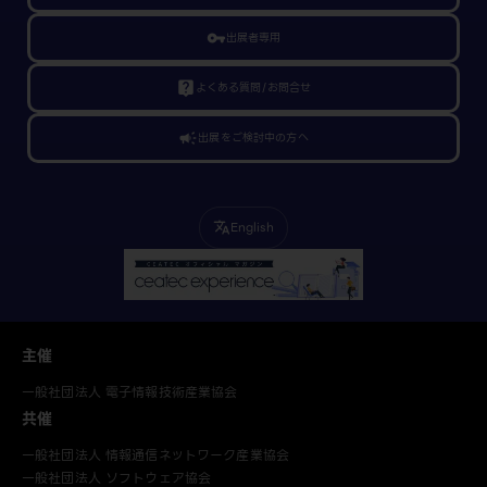
vpn_key
出展者専用
live_help
よくある質問/お問合せ
campaign
出展をご検討中の方へ
English
translate
主催
一般社団法人 電子情報技術産業協会
共催
一般社団法人 情報通信ネットワーク産業協会
一般社団法人 ソフトウェア協会