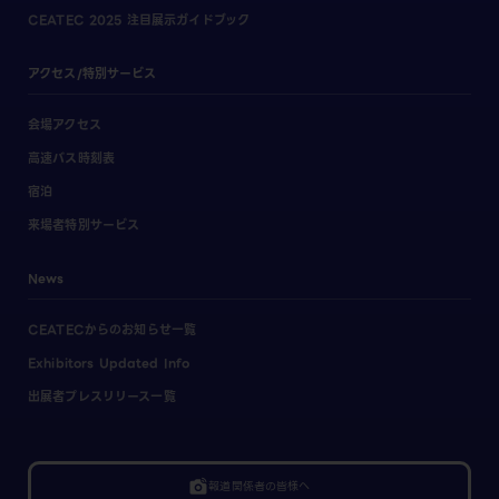
CEATEC 2025 注目展示ガイドブック
アクセス/特別サービス
会場アクセス
高速バス時刻表
宿泊
来場者特別サービス
News
CEATECからのお知らせ一覧
Exhibitors Updated Info
出展者プレスリリース一覧
linked_camera
報道関係者の皆様へ