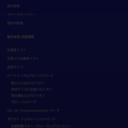
協力団体
メディアパートナー
過去の実績
展示会場/出展情報
出展者リスト
企業ロゴ出展者リスト
会場マップ
パートナーズ&グローバルパーク
暮らしのDXパビリオン
海洋デジタル社会パビリオン
地方創生2.0パビリオン
グローバルパーク
AX（AI Transformation）パーク
ネクスト ジェネレーションパーク
共創体験ツアー（ウォーキングブレスト）