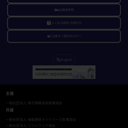
vpn_key
出展者専用
live_help
よくある質問/お問合せ
campaign
出展をご検討中の方へ
English
translate
主催
一般社団法人 電子情報技術産業協会
共催
一般社団法人 情報通信ネットワーク産業協会
一般社団法人 ソフトウェア協会