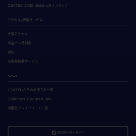
CEATEC 2025 注目展示ガイドブック
アクセス/特別サービス
会場アクセス
高速バス時刻表
宿泊
来場者特別サービス
News
CEATECからのお知らせ一覧
Exhibitors Updated Info
出展者プレスリリース一覧
linked_camera
報道関係者の皆様へ