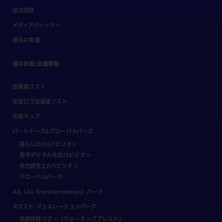
協力団体
メディアパートナー
過去の実績
展示会場/出展情報
出展者リスト
企業ロゴ出展者リスト
会場マップ
パートナーズ&グローバルパーク
暮らしのDXパビリオン
海洋デジタル社会パビリオン
地方創生2.0パビリオン
グローバルパーク
AX（AI Transformation）パーク
ネクスト ジェネレーションパーク
共創体験ツアー（ウォーキングブレスト）