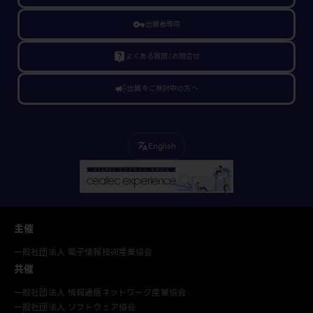
vpn_key
出展者専用
live_help
よくある質問/お問合せ
campaign
出展をご検討中の方へ
English
translate
主催
一般社団法人 電子情報技術産業協会
共催
一般社団法人 情報通信ネットワーク産業協会
一般社団法人 ソフトウェア協会