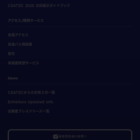
CEATEC 2025 注目展示ガイドブック
アクセス/特別サービス
会場アクセス
高速バス時刻表
宿泊
来場者特別サービス
News
CEATECからのお知らせ一覧
Exhibitors Updated Info
出展者プレスリリース一覧
linked_camera
報道関係者の皆様へ