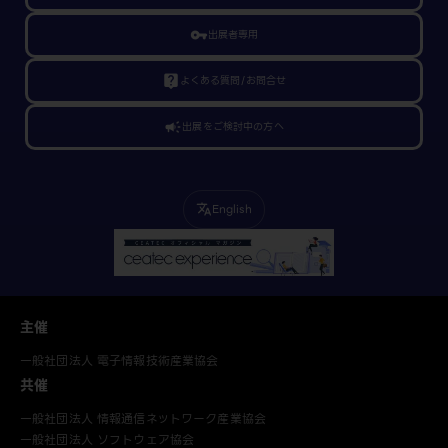
vpn_key
出展者専用
live_help
よくある質問/お問合せ
campaign
出展をご検討中の方へ
English
translate
主催
一般社団法人 電子情報技術産業協会
共催
一般社団法人 情報通信ネットワーク産業協会
一般社団法人 ソフトウェア協会