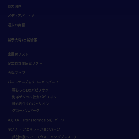
協力団体
メディアパートナー
過去の実績
展示会場/出展情報
出展者リスト
企業ロゴ出展者リスト
会場マップ
パートナーズ&グローバルパーク
暮らしのDXパビリオン
海洋デジタル社会パビリオン
地方創生2.0パビリオン
グローバルパーク
AX（AI Transformation）パーク
ネクスト ジェネレーションパーク
共創体験ツアー（ウォーキングブレスト）