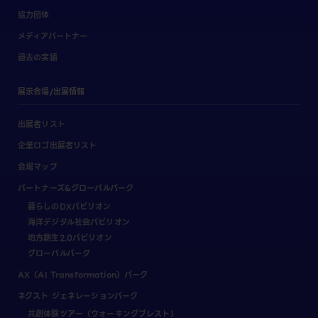
協力団体
メディアパートナー
過去の実績
展示会場/出展情報
出展者リスト
企業ロゴ出展者リスト
会場マップ
パートナーズ&グローバルパーク
暮らしのDXパビリオン
海洋デジタル社会パビリオン
地方創生2.0パビリオン
グローバルパーク
AX（AI Transformation）パーク
ネクスト ジェネレーションパーク
共創体験ツアー（ウォーキングブレスト）