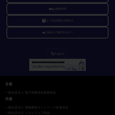
vpn_key
出展者専用
live_help
よくある質問/お問合せ
campaign
出展をご検討中の方へ
English
translate
主催
一般社団法人 電子情報技術産業協会
共催
一般社団法人 情報通信ネットワーク産業協会
一般社団法人 ソフトウェア協会