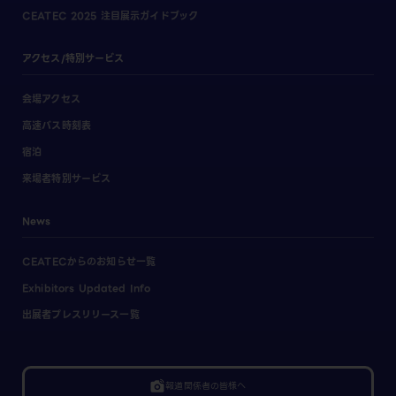
CEATEC 2025 注目展示ガイドブック
アクセス/特別サービス
会場アクセス
高速バス時刻表
宿泊
来場者特別サービス
News
CEATECからのお知らせ一覧
Exhibitors Updated Info
出展者プレスリリース一覧
linked_camera
報道関係者の皆様へ