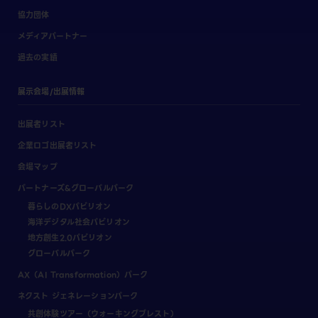
協力団体
メディアパートナー
過去の実績
展示会場/出展情報
出展者リスト
企業ロゴ出展者リスト
会場マップ
パートナーズ&グローバルパーク
暮らしのDXパビリオン
海洋デジタル社会パビリオン
地方創生2.0パビリオン
グローバルパーク
AX（AI Transformation）パーク
ネクスト ジェネレーションパーク
共創体験ツアー（ウォーキングブレスト）