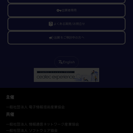
vpn_key
出展者専用
live_help
よくある質問/お問合せ
campaign
出展をご検討中の方へ
English
translate
主催
一般社団法人 電子情報技術産業協会
共催
一般社団法人 情報通信ネットワーク産業協会
一般社団法人 ソフトウェア協会