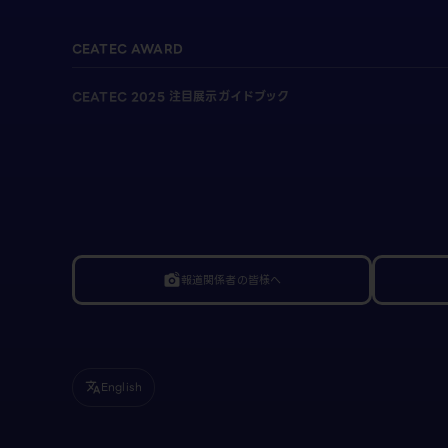
CEATEC AWARD
CEATEC 2025 注目展示ガイドブック
報道関係者の皆様へ
linked_camera
English
translate