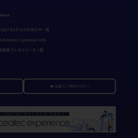
News
CEATECからのお知らせ一覧
Exhibitors Updated Info
出展者プレスリリース一覧
出展をご検討中の方へ
campaign