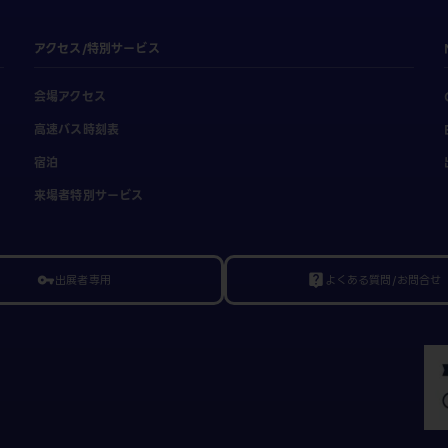
アクセス/特別サービス
会場アクセス
高速バス時刻表
宿泊
来場者特別サービス
出展者専用
よくある質問/お問合せ
vpn_key
live_help