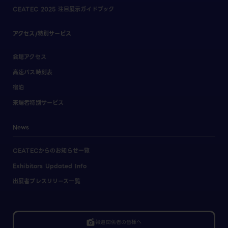
CEATEC 2025 注目展示ガイドブック
アクセス/特別サービス
会場アクセス
高速バス時刻表
宿泊
来場者特別サービス
News
CEATECからのお知らせ一覧
Exhibitors Updated Info
出展者プレスリリース一覧
linked_camera
報道関係者の皆様へ