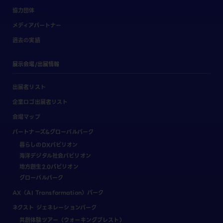
協力団体
メディアパートナー
過去の実績
展示会場/出展情報
出展者リスト
企業ロゴ出展者リスト
会場マップ
パートナーズ&グローバルパーク
暮らしのDXパビリオン
海洋デジタル社会パビリオン
地方創生2.0パビリオン
グローバルパーク
AX（AI Transformation）パーク
ネクスト ジェネレーションパーク
共創体験ツアー（ウォーキングブレスト）