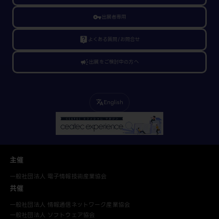
vpn_key
出展者専用
live_help
よくある質問/お問合せ
campaign
出展をご検討中の方へ
English
translate
主催
一般社団法人 電子情報技術産業協会
共催
一般社団法人 情報通信ネットワーク産業協会
一般社団法人 ソフトウェア協会