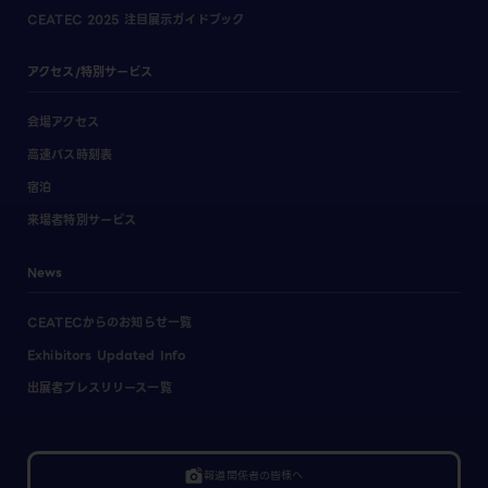
CEATEC 2025 注目展示ガイドブック
アクセス/特別サービス
会場アクセス
高速バス時刻表
宿泊
来場者特別サービス
News
CEATECからのお知らせ一覧
Exhibitors Updated Info
出展者プレスリリース一覧
linked_camera
報道関係者の皆様へ