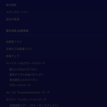
協力団体
メディアパートナー
過去の実績
展示会場/出展情報
出展者リスト
企業ロゴ出展者リスト
会場マップ
パートナーズ&グローバルパーク
暮らしのDXパビリオン
海洋デジタル社会パビリオン
地方創生2.0パビリオン
グローバルパーク
AX（AI Transformation）パーク
ネクスト ジェネレーションパーク
共創体験ツアー（ウォーキングブレスト）