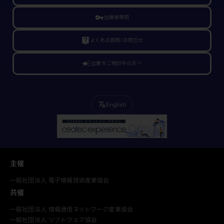
vpn_key
出展者専用
live_help
よくある質問/お問合せ
campaign
出展をご検討中の方へ
English
translate
主催
一般社団法人 電子情報技術産業協会
共催
一般社団法人 情報通信ネットワーク産業協会
一般社団法人 ソフトウェア協会