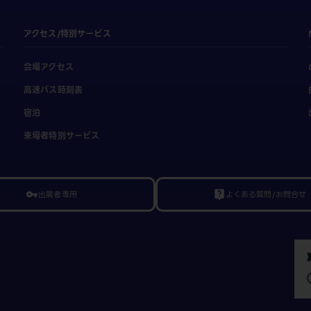
アクセス/特別サービス
会場アクセス
高速バス時刻表
宿泊
来場者特別サービス
出展者専用
よくある質問/お問合せ
vpn_key
live_help