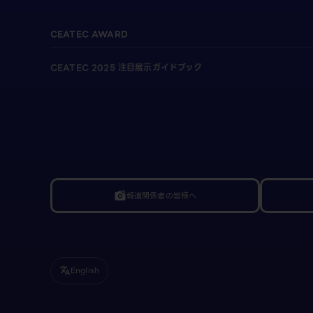
CEATEC AWARD
CEATEC 2025 注目展示ガイドブック
報道関係者の皆様へ
linked_camera
English
translate