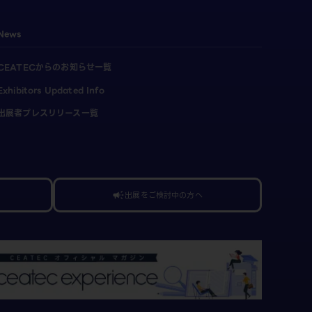
News
CEATECからのお知らせ一覧
Exhibitors Updated Info
出展者プレスリリース一覧
出展をご検討中の方へ
campaign