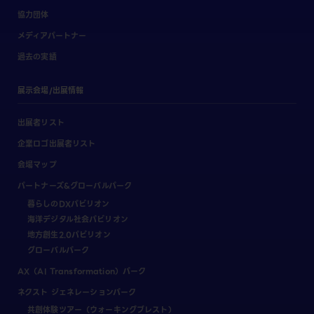
協力団体
メディアパートナー
過去の実績
展示会場/出展情報
出展者リスト
企業ロゴ出展者リスト
会場マップ
パートナーズ&グローバルパーク
暮らしのDXパビリオン
海洋デジタル社会パビリオン
地方創生2.0パビリオン
グローバルパーク
AX（AI Transformation）パーク
ネクスト ジェネレーションパーク
共創体験ツアー（ウォーキングブレスト）