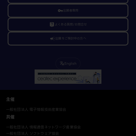
vpn_key
出展者専用
live_help
よくある質問/お問合せ
campaign
出展をご検討中の方へ
English
translate
主催
一般社団法人 電子情報技術産業協会
共催
一般社団法人 情報通信ネットワーク産業協会
一般社団法人 ソフトウェア協会