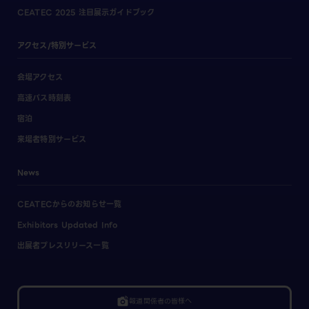
CEATEC 2025 注目展示ガイドブック
アクセス/特別サービス
会場アクセス
高速バス時刻表
宿泊
来場者特別サービス
News
CEATECからのお知らせ一覧
Exhibitors Updated Info
出展者プレスリリース一覧
linked_camera
報道関係者の皆様へ