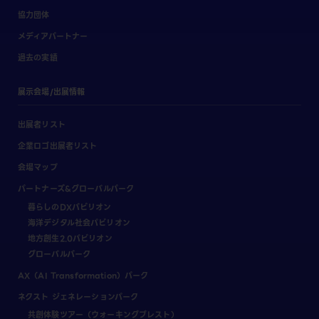
協力団体
メディアパートナー
過去の実績
展示会場/出展情報
出展者リスト
企業ロゴ出展者リスト
会場マップ
パートナーズ&グローバルパーク
暮らしのDXパビリオン
海洋デジタル社会パビリオン
地方創生2.0パビリオン
グローバルパーク
AX（AI Transformation）パーク
ネクスト ジェネレーションパーク
共創体験ツアー（ウォーキングブレスト）