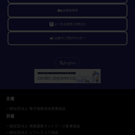
vpn_key
出展者専用
live_help
よくある質問/お問合せ
campaign
出展をご検討中の方へ
English
translate
主催
一般社団法人 電子情報技術産業協会
共催
一般社団法人 情報通信ネットワーク産業協会
一般社団法人 ソフトウェア協会