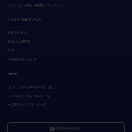
CEATEC 2025 注目展示ガイドブック
アクセス/特別サービス
会場アクセス
高速バス時刻表
宿泊
来場者特別サービス
News
CEATECからのお知らせ一覧
Exhibitors Updated Info
出展者プレスリリース一覧
linked_camera
報道関係者の皆様へ