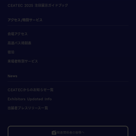
CEATEC 2025 注目展示ガイドブック
アクセス/特別サービス
会場アクセス
高速バス時刻表
宿泊
来場者特別サービス
News
CEATECからのお知らせ一覧
Exhibitors Updated Info
出展者プレスリリース一覧
linked_camera
報道関係者の皆様へ