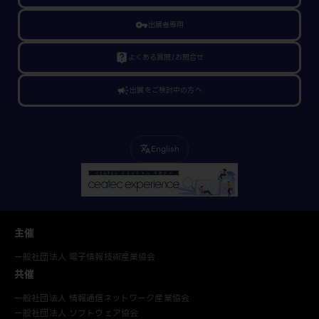
vpn_key
出展者専用
live_help
よくある質問/お問合せ
campaign
出展をご検討中の方へ
English
translate
主催
一般社団法人 電子情報技術産業協会
共催
一般社団法人 情報通信ネットワーク産業協会
一般社団法人 ソフトウェア協会