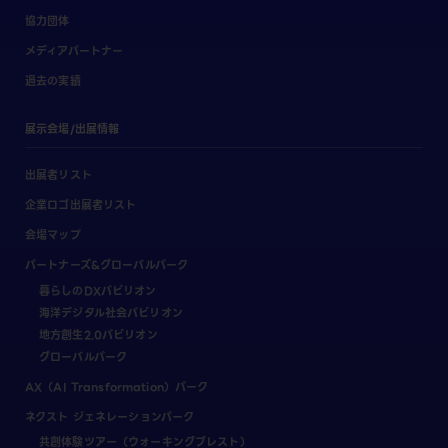
協力団体
メディアパートナー
過去の実績
展示会場/出展情報
出展者リスト
企業ロゴ出展者リスト
会場マップ
パートナーズ&グローバルパーク
暮らしのDXパビリオン
海洋デジタル社会パビリオン
地方創生2.0パビリオン
グローバルパーク
AX（AI Transformation）パーク
ネクスト ジェネレーションパーク
共創体験ツアー（ウォーキングブレスト）