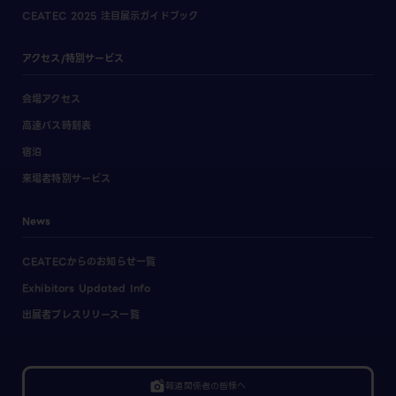
CEATEC 2025 注目展示ガイドブック
アクセス/特別サービス
会場アクセス
高速バス時刻表
宿泊
来場者特別サービス
News
CEATECからのお知らせ一覧
Exhibitors Updated Info
出展者プレスリリース一覧
linked_camera
報道関係者の皆様へ