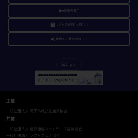
vpn_key
出展者専用
live_help
よくある質問/お問合せ
campaign
出展をご検討中の方へ
English
translate
主催
一般社団法人 電子情報技術産業協会
共催
一般社団法人 情報通信ネットワーク産業協会
一般社団法人 ソフトウェア協会