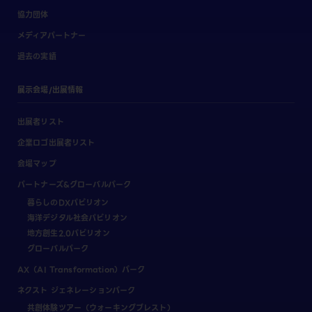
協力団体
メディアパートナー
過去の実績
展示会場/出展情報
出展者リスト
企業ロゴ出展者リスト
会場マップ
パートナーズ&グローバルパーク
暮らしのDXパビリオン
海洋デジタル社会パビリオン
地方創生2.0パビリオン
グローバルパーク
AX（AI Transformation）パーク
ネクスト ジェネレーションパーク
共創体験ツアー（ウォーキングブレスト）