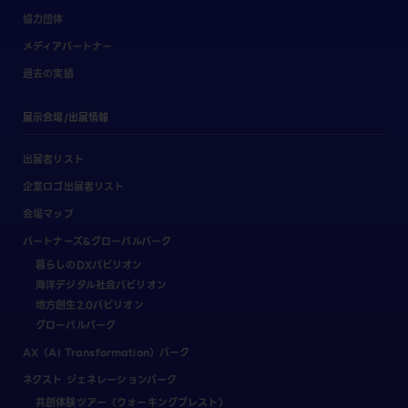
協力団体
メディアパートナー
過去の実績
展示会場/出展情報
出展者リスト
企業ロゴ出展者リスト
会場マップ
パートナーズ&グローバルパーク
暮らしのDXパビリオン
海洋デジタル社会パビリオン
地方創生2.0パビリオン
グローバルパーク
AX（AI Transformation）パーク
ネクスト ジェネレーションパーク
共創体験ツアー（ウォーキングブレスト）