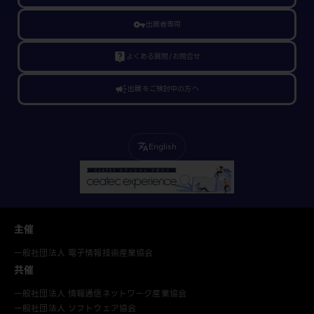
vpn_key
出展者専用
live_help
よくある質問/お問合せ
campaign
出展をご検討中の方へ
English
translate
主催
一般社団法人 電子情報技術産業協会
共催
一般社団法人 情報通信ネットワーク産業協会
一般社団法人 ソフトウェア協会