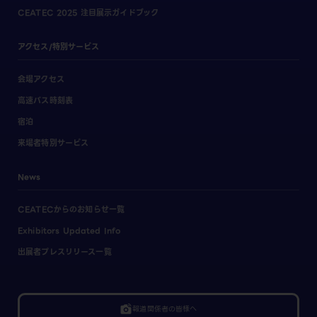
CEATEC 2025 注目展示ガイドブック
アクセス/特別サービス
会場アクセス
高速バス時刻表
宿泊
来場者特別サービス
News
CEATECからのお知らせ一覧
Exhibitors Updated Info
出展者プレスリリース一覧
linked_camera
報道関係者の皆様へ