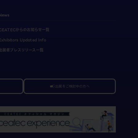
News
CEATECからのお知らせ一覧
Exhibitors Updated Info
出展者プレスリリース一覧
出展をご検討中の方へ
campaign