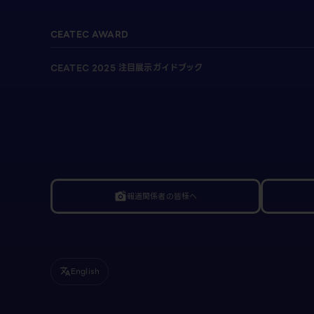
CEATEC AWARD
CEATEC 2025 注目展示ガイドブック
報道関係者の皆様へ
linked_camera
English
translate