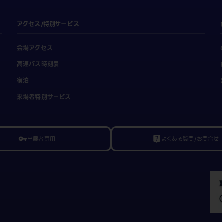
アクセス/特別サービス
会場アクセス
高速バス時刻表
宿泊
来場者特別サービス
出展者専用
よくある質問/お問合せ
vpn_key
live_help