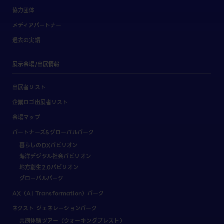
協力団体
メディアパートナー
過去の実績
展示会場/出展情報
出展者リスト
企業ロゴ出展者リスト
会場マップ
パートナーズ&グローバルパーク
暮らしのDXパビリオン
海洋デジタル社会パビリオン
地方創生2.0パビリオン
グローバルパーク
AX（AI Transformation）パーク
ネクスト ジェネレーションパーク
共創体験ツアー（ウォーキングブレスト）