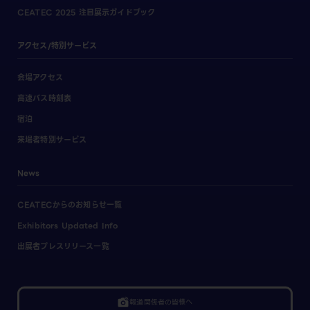
CEATEC 2025 注目展示ガイドブック
アクセス/特別サービス
会場アクセス
高速バス時刻表
宿泊
来場者特別サービス
News
CEATECからのお知らせ一覧
Exhibitors Updated Info
出展者プレスリリース一覧
linked_camera
報道関係者の皆様へ