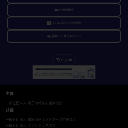
vpn_key
出展者専用
live_help
よくある質問/お問合せ
campaign
出展をご検討中の方へ
English
translate
主催
一般社団法人 電子情報技術産業協会
共催
一般社団法人 情報通信ネットワーク産業協会
一般社団法人 ソフトウェア協会