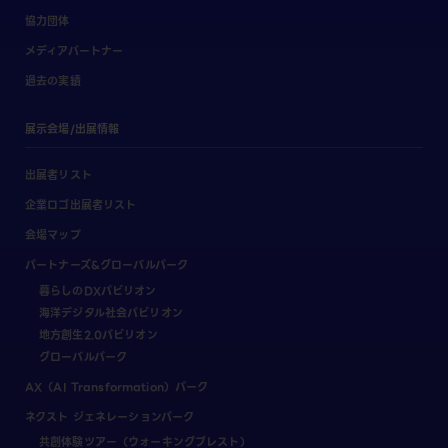
協力団体
メディアパートナー
過去の実績
展示会場/出展情報
出展者リスト
企業ロゴ出展者リスト
会場マップ
パートナーズ&グローバルパーク
暮らしのDXパビリオン
海洋デジタル社会パビリオン
地方創生2.0パビリオン
グローバルパーク
AX（AI Transformation）パーク
ネクスト ジェネレーションパーク
共創体験ツアー（ウォーキングブレスト）