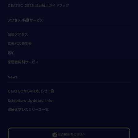
CEATEC 2025 注目展示ガイドブック
アクセス/特別サービス
会場アクセス
高速バス時刻表
宿泊
来場者特別サービス
News
CEATECからのお知らせ一覧
Exhibitors Updated Info
出展者プレスリリース一覧
linked_camera
報道関係者の皆様へ