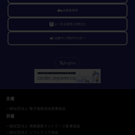
vpn_key
出展者専用
live_help
よくある質問/お問合せ
campaign
出展をご検討中の方へ
English
translate
主催
一般社団法人 電子情報技術産業協会
共催
一般社団法人 情報通信ネットワーク産業協会
一般社団法人 ソフトウェア協会