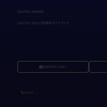
CEATEC AWARD
CEATEC 2025 注目展示ガイドブック
報道関係者の皆様へ
linked_camera
English
translate