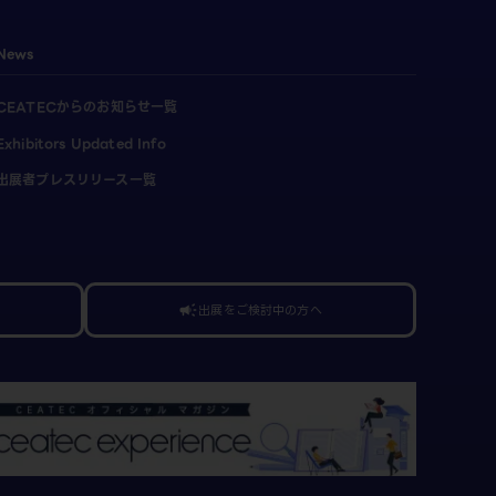
News
CEATECからのお知らせ一覧
Exhibitors Updated Info
出展者プレスリリース一覧
出展をご検討中の方へ
campaign