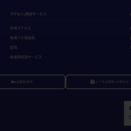
アクセス/特別サービス
会場アクセス
高速バス時刻表
宿泊
来場者特別サービス
出展者専用
よくある質問/お問合せ
vpn_key
live_help