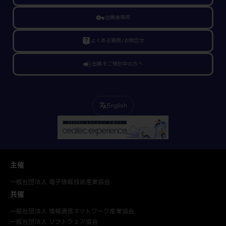
vpn_key
出展者専用
live_help
よくある質問/お問合せ
campaign
出展をご検討中の方へ
English
translate
主催
一般社団法人 電子情報技術産業協会
共催
一般社団法人 情報通信ネットワーク産業協会
一般社団法人 ソフトウェア協会