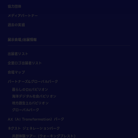
協力団体
メディアパートナー
過去の実績
展示会場/出展情報
出展者リスト
企業ロゴ出展者リスト
会場マップ
パートナーズ&グローバルパーク
暮らしのDXパビリオン
海洋デジタル社会パビリオン
地方創生2.0パビリオン
グローバルパーク
AX（AI Transformation）パーク
ネクスト ジェネレーションパーク
共創体験ツアー（ウォーキングブレスト）