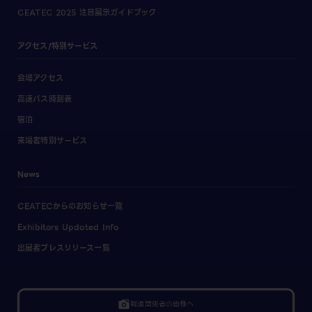
CEATEC 2025 注目展示ガイドブック
アクセス/特別サービス
会場アクセス
高速バス時刻表
宿泊
来場者特別サービス
News
CEATECからのお知らせ一覧
Exhibitors Updated Info
出展者プレスリリース一覧
linked_camera
報道関係者の皆様へ