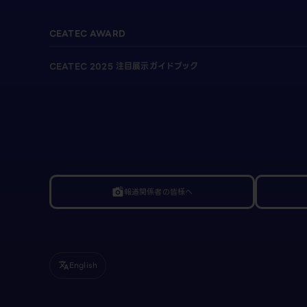
CEATEC AWARD
CEATEC 2025 注目展示ガイドブック
報道関係者の皆様へ
linked_camera
English
translate