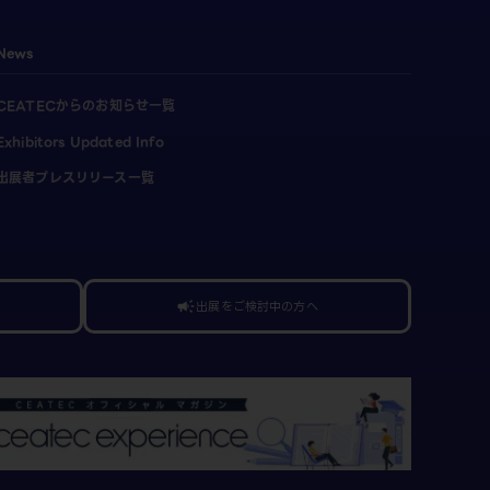
News
CEATECからのお知らせ一覧
Exhibitors Updated Info
出展者プレスリリース一覧
出展をご検討中の方へ
campaign