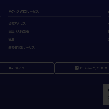
アクセス/特別サービス
会場アクセス
高速バス時刻表
宿泊
来場者特別サービス
出展者専用
よくある質問/お問合せ
vpn_key
live_help