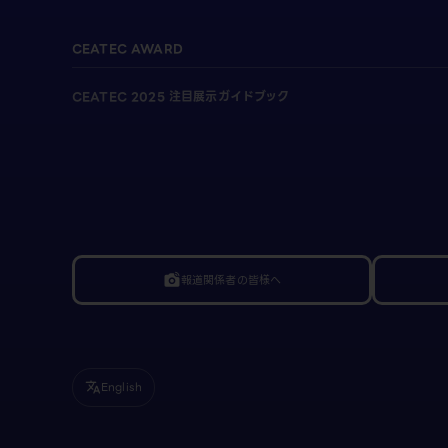
CEATEC AWARD
CEATEC 2025 注目展示ガイドブック
報道関係者の皆様へ
linked_camera
English
translate