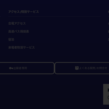
アクセス/特別サービス
会場アクセス
高速バス時刻表
宿泊
来場者特別サービス
出展者専用
よくある質問/お問合せ
vpn_key
live_help