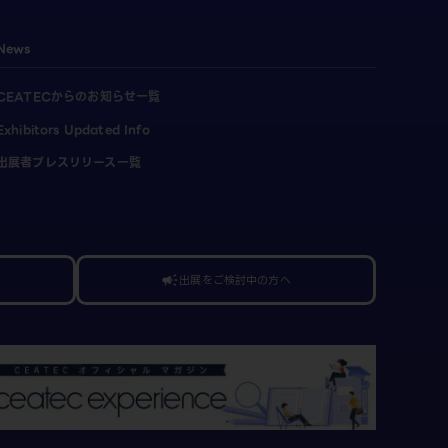
News
CEATECからのお知らせ一覧
Exhibitors Updated Info
出展者プレスリリース一覧
出展をご検討中の方へ
campaign