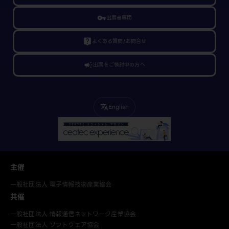
vpn_key
出展者専用
live_help
よくある質問/お問合せ
campaign
出展をご検討中の方へ
English
translate
主催
一般社団法人 電子情報技術産業協会
共催
一般社団法人 情報通信ネットワーク産業協会
一般社団法人 ソフトウェア協会