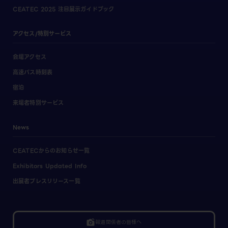
CEATEC 2025 注目展示ガイドブック
アクセス/特別サービス
会場アクセス
高速バス時刻表
宿泊
来場者特別サービス
News
CEATECからのお知らせ一覧
Exhibitors Updated Info
出展者プレスリリース一覧
linked_camera
報道関係者の皆様へ