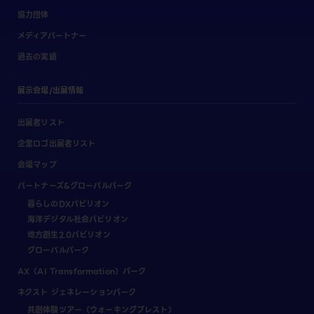
協力団体
メディアパートナー
過去の実績
展示会場/出展情報
出展者リスト
企業ロゴ出展者リスト
会場マップ
パートナーズ&グローバルパーク
暮らしのDXパビリオン
海洋デジタル社会パビリオン
地方創生2.0パビリオン
グローバルパーク
AX（AI Transformation）パーク
ネクスト ジェネレーションパーク
共創体験ツアー（ウォーキングブレスト）