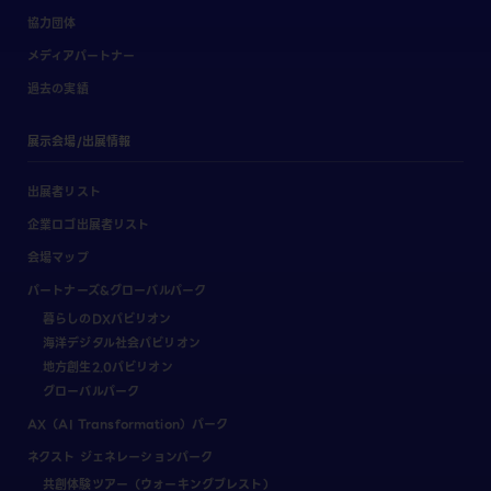
協力団体
メディアパートナー
過去の実績
展示会場/出展情報
出展者リスト
企業ロゴ出展者リスト
会場マップ
パートナーズ&グローバルパーク
暮らしのDXパビリオン
海洋デジタル社会パビリオン
地方創生2.0パビリオン
グローバルパーク
AX（AI Transformation）パーク
ネクスト ジェネレーションパーク
共創体験ツアー（ウォーキングブレスト）