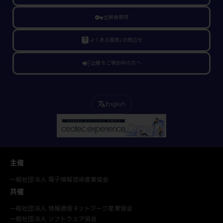
vpn_key
出展者専用
live_help
よくある質問/お問合せ
campaign
出展をご検討中の方へ
English
translate
主催
一般社団法人 電子情報技術産業協会
共催
一般社団法人 情報通信ネットワーク産業協会
一般社団法人 ソフトウェア協会