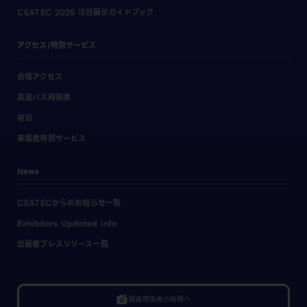
CEATEC 2025 注目展示ガイドブック
アクセス/特別サービス
会場アクセス
高速バス時刻表
宿泊
来場者特別サービス
News
CEATECからのお知らせ一覧
Exhibitors Updated Info
出展者プレスリリース一覧
linked_camera
報道関係者の皆様へ