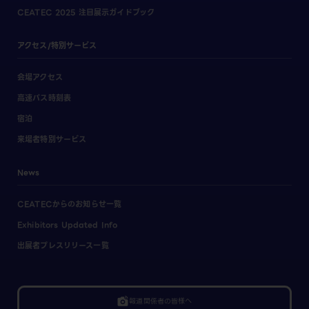
CEATEC 2025 注目展示ガイドブック
アクセス/特別サービス
会場アクセス
高速バス時刻表
宿泊
来場者特別サービス
News
CEATECからのお知らせ一覧
Exhibitors Updated Info
出展者プレスリリース一覧
linked_camera
報道関係者の皆様へ