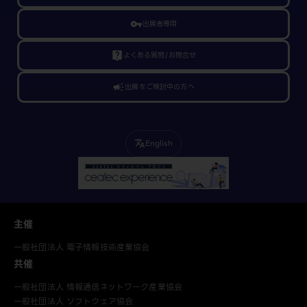
vpn_key
出展者専用
live_help
よくある質問/お問合せ
campaign
出展をご検討中の方へ
English
translate
主催
一般社団法人 電子情報技術産業協会
共催
一般社団法人 情報通信ネットワーク産業協会
一般社団法人 ソフトウェア協会