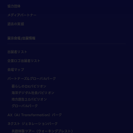
協力団体
メディアパートナー
過去の実績
展示会場/出展情報
出展者リスト
企業ロゴ出展者リスト
会場マップ
パートナーズ&グローバルパーク
暮らしのDXパビリオン
海洋デジタル社会パビリオン
地方創生2.0パビリオン
グローバルパーク
AX（AI Transformation）パーク
ネクスト ジェネレーションパーク
共創体験ツアー（ウォーキングブレスト）