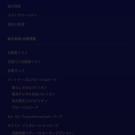
協力団体
メディアパートナー
過去の実績
展示会場/出展情報
出展者リスト
企業ロゴ出展者リスト
会場マップ
パートナーズ&グローバルパーク
暮らしのDXパビリオン
海洋デジタル社会パビリオン
地方創生2.0パビリオン
グローバルパーク
AX（AI Transformation）パーク
ネクスト ジェネレーションパーク
共創体験ツアー（ウォーキングブレスト）