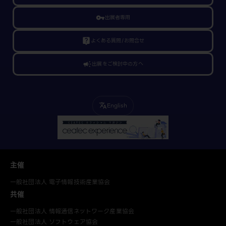
vpn_key
出展者専用
live_help
よくある質問/お問合せ
campaign
出展をご検討中の方へ
English
translate
主催
一般社団法人 電子情報技術産業協会
共催
一般社団法人 情報通信ネットワーク産業協会
一般社団法人 ソフトウェア協会