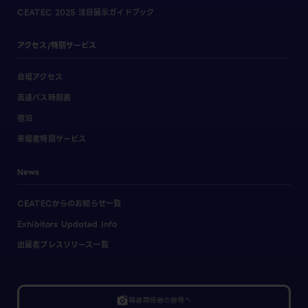
CEATEC 2025 注目展示ガイドブック
アクセス/特別サービス
会場アクセス
高速バス時刻表
宿泊
来場者特別サービス
News
CEATECからのお知らせ一覧
Exhibitors Updated Info
出展者プレスリリース一覧
linked_camera
報道関係者の皆様へ