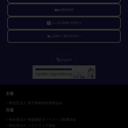
vpn_key
出展者専用
live_help
よくある質問/お問合せ
campaign
出展をご検討中の方へ
English
translate
主催
一般社団法人 電子情報技術産業協会
共催
一般社団法人 情報通信ネットワーク産業協会
一般社団法人 ソフトウェア協会