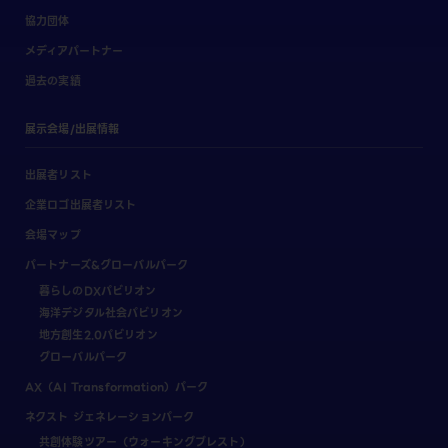
協力団体
メディアパートナー
過去の実績
展示会場/出展情報
出展者リスト
企業ロゴ出展者リスト
会場マップ
パートナーズ&グローバルパーク
暮らしのDXパビリオン
海洋デジタル社会パビリオン
地方創生2.0パビリオン
グローバルパーク
AX（AI Transformation）パーク
ネクスト ジェネレーションパーク
共創体験ツアー（ウォーキングブレスト）