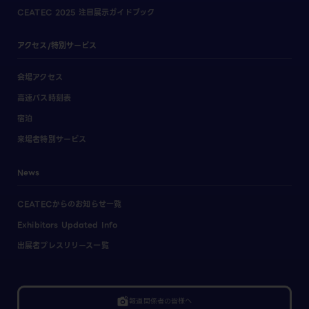
CEATEC 2025 注目展示ガイドブック
アクセス/特別サービス
会場アクセス
高速バス時刻表
宿泊
来場者特別サービス
News
CEATECからのお知らせ一覧
Exhibitors Updated Info
出展者プレスリリース一覧
linked_camera
報道関係者の皆様へ