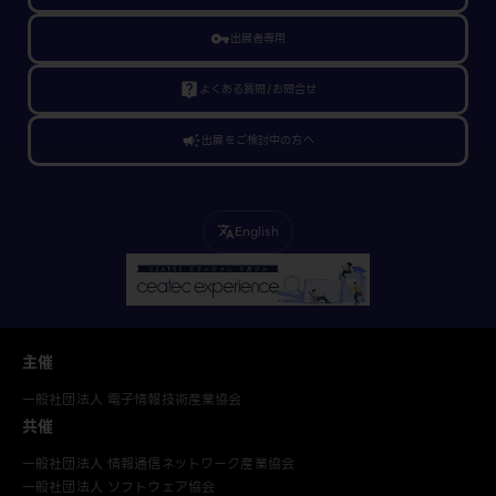
vpn_key
出展者専用
live_help
よくある質問/お問合せ
campaign
出展をご検討中の方へ
English
translate
主催
一般社団法人 電子情報技術産業協会
共催
一般社団法人 情報通信ネットワーク産業協会
一般社団法人 ソフトウェア協会