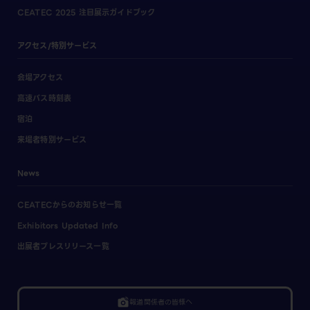
CEATEC 2025 注目展示ガイドブック
アクセス/特別サービス
会場アクセス
高速バス時刻表
宿泊
来場者特別サービス
News
CEATECからのお知らせ一覧
Exhibitors Updated Info
出展者プレスリリース一覧
linked_camera
報道関係者の皆様へ