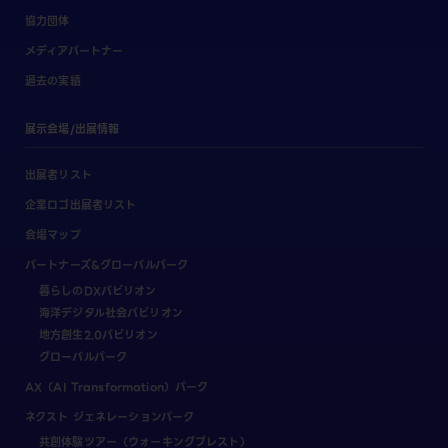
協力団体
メディアパートナー
過去の実績
展示会場/出展情報
出展者リスト
企業ロゴ出展者リスト
会場マップ
パートナーズ&グローバルパーク
暮らしのDXパビリオン
海洋デジタル社会パビリオン
地方創生2.0パビリオン
グローバルパーク
AX（AI Transformation）パーク
ネクスト ジェネレーションパーク
共創体験ツアー（ウォーキングブレスト）