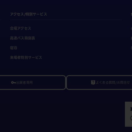
アクセス/特別サービス
会場アクセス
高速バス時刻表
宿泊
来場者特別サービス
出展者専用
よくある質問/お問合せ
vpn_key
live_help