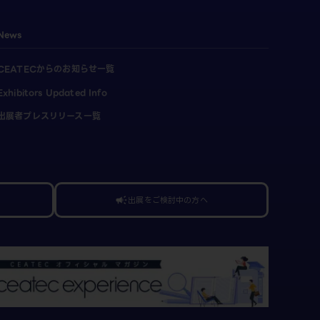
News
CEATECからのお知らせ一覧
Exhibitors Updated Info
出展者プレスリリース一覧
出展をご検討中の方へ
campaign