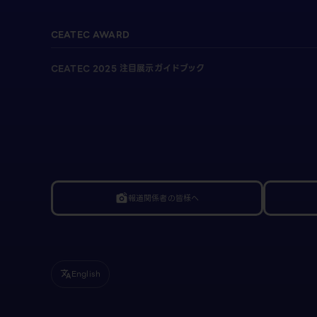
CEATEC AWARD
CEATEC 2025 注目展示ガイドブック
報道関係者の皆様へ
linked_camera
English
translate