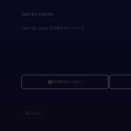
CEATEC AWARD
CEATEC 2025 注目展示ガイドブック
報道関係者の皆様へ
linked_camera
English
translate