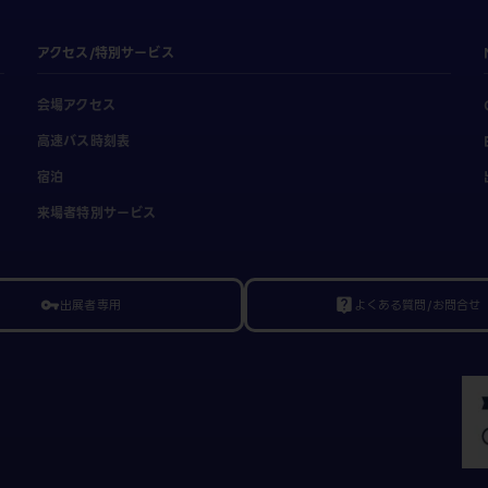
アクセス/特別サービス
会場アクセス
高速バス時刻表
宿泊
来場者特別サービス
出展者専用
よくある質問/お問合せ
vpn_key
live_help