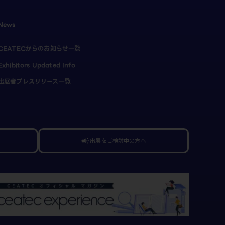
News
CEATECからのお知らせ一覧
Exhibitors Updated Info
出展者プレスリリース一覧
出展をご検討中の方へ
campaign